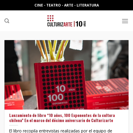
Skip
CINE - TEATRO - ARTE - LITERATURA
to
content
Lanzamiento de libro “10 años, 100 Exponentes de la cultura
chilena” En el marco del décimo aniversario de Culturizarte
El libro recopila entrevistas realizadas por el equipo de