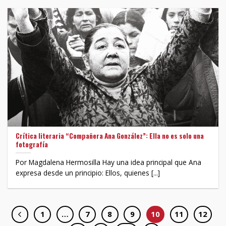
Crítica literaria “Compañera Ana González”: Ella no es solo una
fotografía
Por Magdalena Hermosilla Hay una idea principal que Ana
expresa desde un principio: Ellos, quienes [...]
1
…
7
8
9
10
11
12