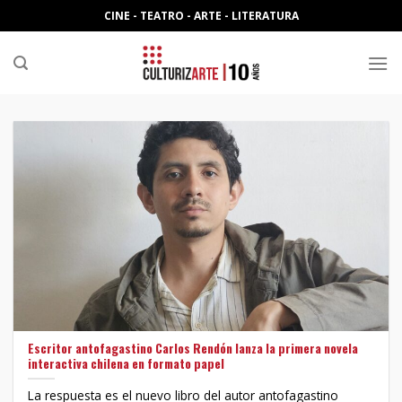
Skip
CINE - TEATRO - ARTE - LITERATURA
to
content
Escritor antofagastino Carlos Rendón lanza la primera novela
interactiva chilena en formato papel
La respuesta es el nuevo libro del autor antofagastino