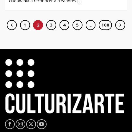
ciudadanía a reconocer a creadores [...]
1
2
3
4
5
…
100