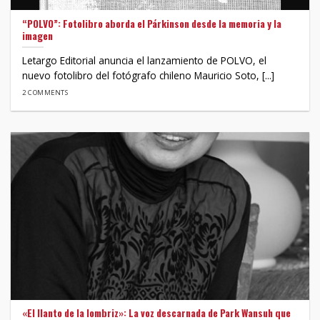
“POLVO”: Fotolibro aborda el Párkinson desde la memoria y la
imagen
Letargo Editorial anuncia el lanzamiento de POLVO, el
nuevo fotolibro del fotógrafo chileno Mauricio Soto, [...]
2 COMMENTS
«El llanto de la lombriz»: La voz descarnada de Park Wansuh que