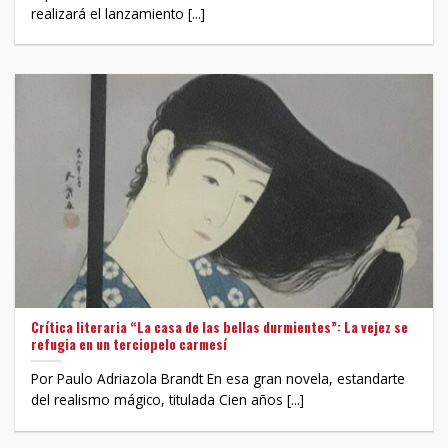
realizará el lanzamiento [...]
Crítica literaria “La casa de las bellas durmientes”: La vejez se
refugia en un terciopelo carmesí
Por Paulo Adriazola Brandt En esa gran novela, estandarte
del realismo mágico, titulada Cien años [...]