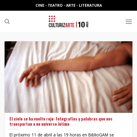
Skip
CINE - TEATRO - ARTE - LITERATURA
to
content
El cielo se ha vuelto rojo: fotografías y palabras que nos
transportan a un universo íntimo
El próximo 11 de abril a las 19 horas en BiblioGAM se