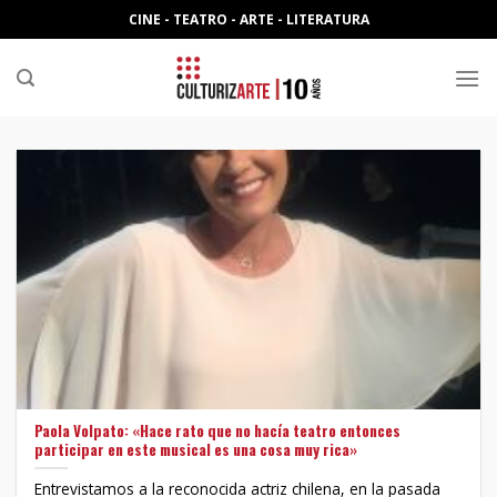
Skip
CINE - TEATRO - ARTE - LITERATURA
to
content
Paola Volpato: «Hace rato que no hacía teatro entonces
participar en este musical es una cosa muy rica»
Entrevistamos a la reconocida actriz chilena, en la pasada