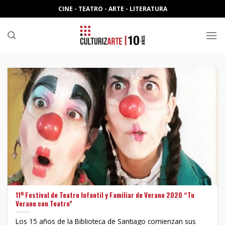
Skip
CINE - TEATRO - ARTE - LITERATURA
to
content
11º Festival de Teatro Infantil y Familiar de Verano 2020 “Tu
Verano con Teatro”
Los 15 años de la Biblioteca de Santiago comienzan sus