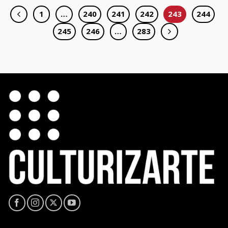
1
…
240
241
242
243
244
245
246
…
283