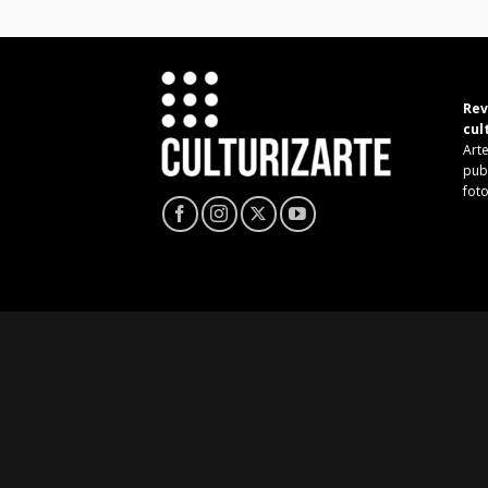
Rev
cul
Arte
pub
fot