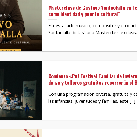
Masterclass de Gustavo Santaolalla en T
como identidad y puente cultural”
El destacado músico, compositor y product
Santaolalla dictará una Masterclass exclusiva
Comienza «Pu! Festival Familiar de Inviern
danza y talleres gratuitos recorrerán el 
Con una programación diversa, gratuita y 
las infancias, juventudes y familias, este [...]