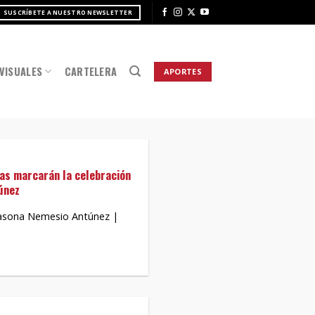
SUSCRÍBETE A NUESTRO NEWSLETTER
VISUALES
CARTELERA
APORTES
tas marcarán la celebración
únez
Casona Nemesio Antúnez |