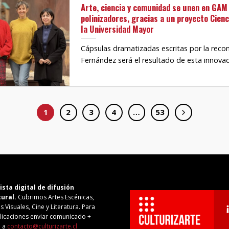
Arte, ciencia y comunidad se unen en GAM 
polinizadores, gracias a un proyecto Cienc
la Universidad Mayor
Cápsulas dramatizadas escritas por la rec
Fernández será el resultado de esta innovado
1
2
3
4
…
53
ista digital de difusión
tural.
Cubrimos Artes Escénicas,
s Visuales, Cine y Literatura. Para
licaciones enviar comunicado +
o a
contacto@culturizarte.cl