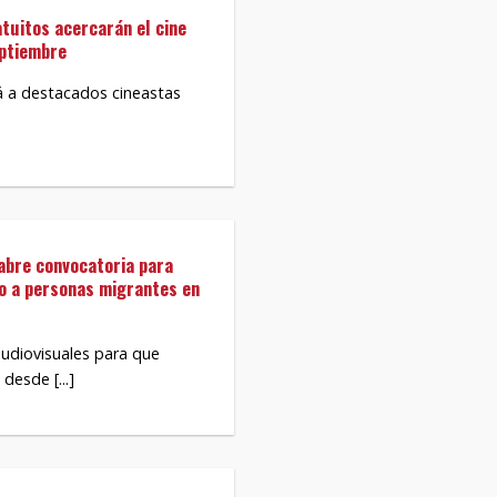
atuitos acercarán el cine
eptiembre
rá a destacados cineastas
abre convocatoria para
do a personas migrantes en
audiovisuales para que
desde [...]