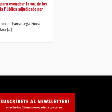
para escuchar la voz de los
ia Pública adjudicado por
onocida dramaturga Nona
ra [...]