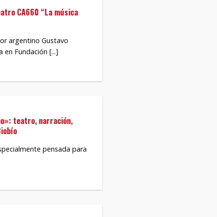
eatro CA660 “La música
or argentino Gustavo
 en Fundación [...]
o»: teatro, narración,
Biobío
especialmente pensada para