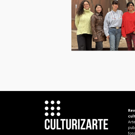
Rev
cul
Arte
pub
fot