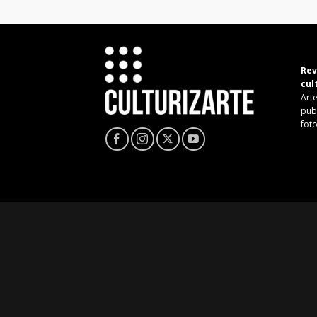
Rev
cul
Arte
pub
fot