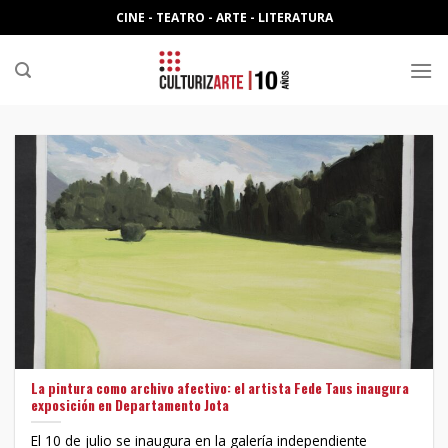
Skip
CINE - TEATRO - ARTE - LITERATURA
to
content
La pintura como archivo afectivo: el artista Fede Taus inaugura
exposición en Departamento Jota
El 10 de julio se inaugura en la galería independiente