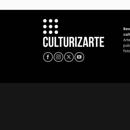
Rev
cul
Arte
pub
fot