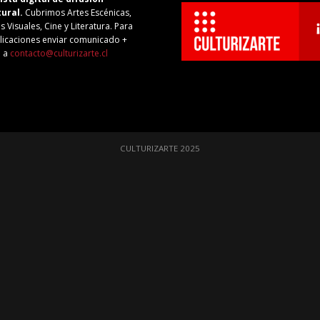
tural.
Cubrimos Artes Escénicas,
s Visuales, Cine y Literatura. Para
licaciones enviar comunicado +
o a
contacto@culturizarte.cl
CULTURIZARTE 2025