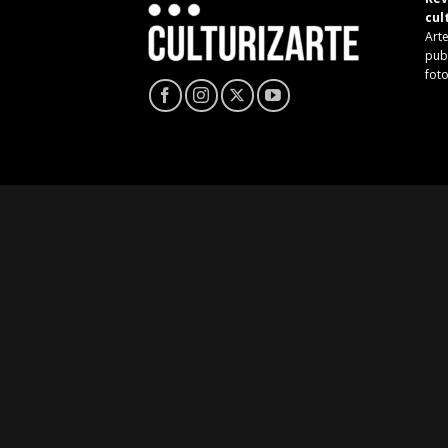
cul
Arte
pub
fot