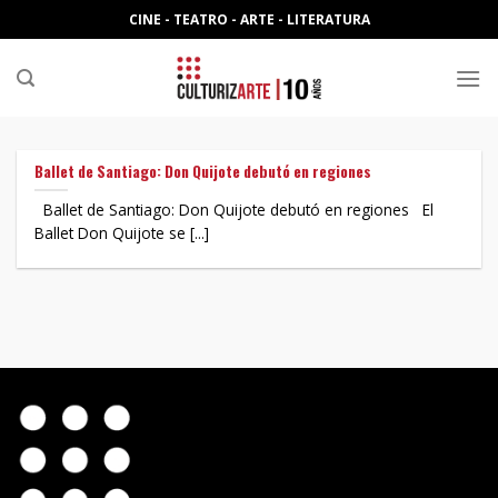
Skip
CINE - TEATRO - ARTE - LITERATURA
to
content
Ballet de Santiago: Don Quijote debutó en regiones
Ballet de Santiago: Don Quijote debutó en regiones El
Ballet Don Quijote se [...]