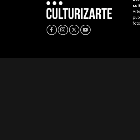
cul
Arte
pub
fot