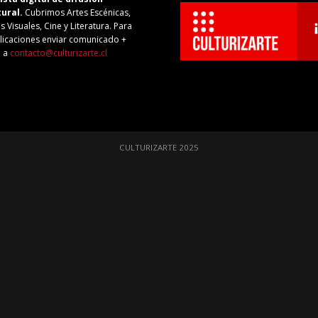
tural.
Cubrimos Artes Escénicas,
s Visuales, Cine y Literatura. Para
licaciones enviar comunicado +
o a
contacto@culturizarte.cl
CULTURIZARTE 2025