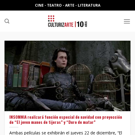
Skip
CINE - TEATRO - ARTE - LITERATURA
to
content
INSOMNIA realizará función especial de navidad con proyección
de “El joven manos de tijeras” y “Duro de matar”
Ambas películas se exhibirán el jueves 22 de diciembre, “El