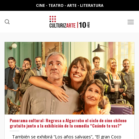
Skip
CINE - TEATRO - ARTE - LITERATURA
to
content
Panorama cultural: Regresa a Algarrobo el ciclo de cine chileno
gratuito junto a la exhibición de la comedia “Cuándo te vas?”
También se exhibirá “Los años salvajes”, “El gran Coco