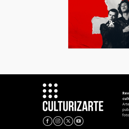
Rev
cul
Arte
pub
fot