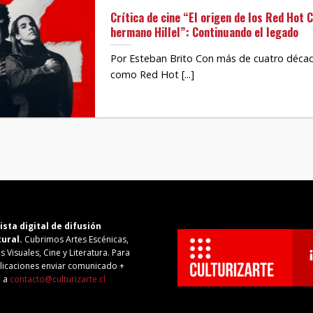
Crítica de cine “El origen de los Red Hot 
hermano Hillel”: Continuando el legado
Por Esteban Brito Con más de cuatro décad
como Red Hot [...]
ista digital de difusión
tural.
Cubrimos Artes Escénicas,
s Visuales, Cine y Literatura. Para
licaciones enviar comunicado +
o a
contacto@culturizarte.cl