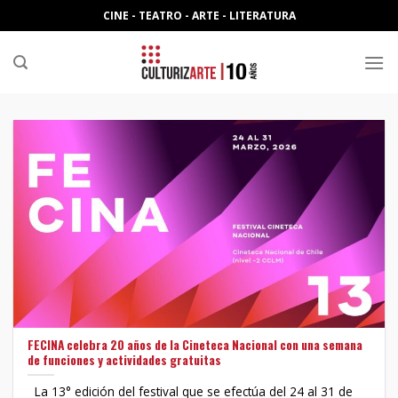
Skip
CINE - TEATRO - ARTE - LITERATURA
to
content
FECINA celebra 20 años de la Cineteca Nacional con una semana
de funciones y actividades gratuitas
La 13° edición del festival que se efectúa del 24 al 31 de