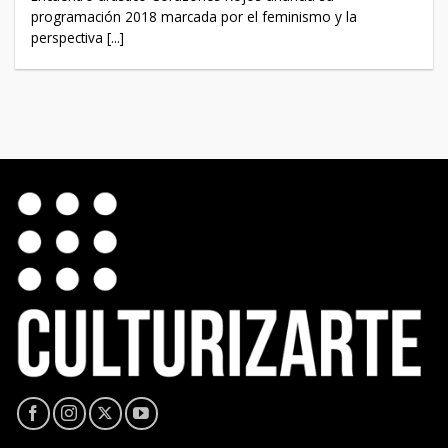
programación 2018 marcada por el feminismo y la
perspectiva [...]