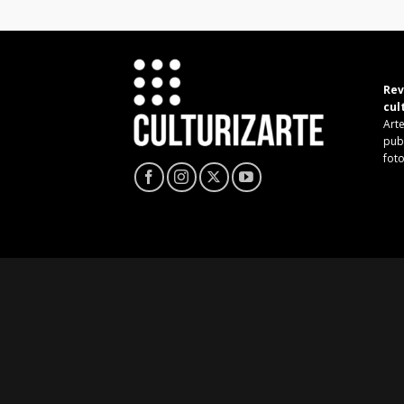
Rev
cul
Arte
pub
fot