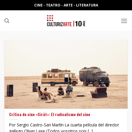
Skip
CINE - TEATRO - ARTE - LITERATURA
to
content
Crítica de cine «Siràt»: El radicalismo del cine
Por Sergio Castro-San Martín La cuarta película del director
gallego Oliver Laxe (Todos vosotros sois [...]