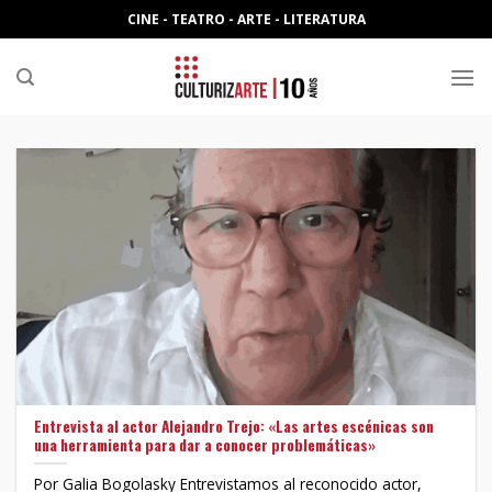
Skip
CINE - TEATRO - ARTE - LITERATURA
to
content
Entrevista al actor Alejandro Trejo: «Las artes escénicas son
una herramienta para dar a conocer problemáticas»
Por Galia Bogolasky Entrevistamos al reconocido actor,