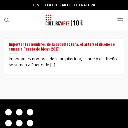
Skip
CINE - TEATRO - ARTE - LITERATURA
to
content
Importantes nombres de la arquitectura, el arte y el diseño se
suman a Puerto de Ideas 2017
Importantes nombres de la arquitectura, el arte y el diseño
se suman a Puerto de [...]