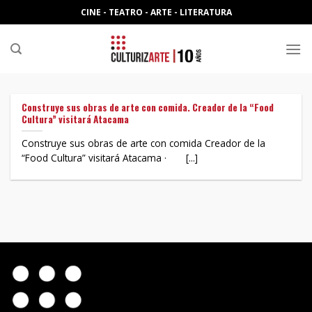
Skip
CINE - TEATRO - ARTE - LITERATURA
to
content
Construye sus obras de arte con comida. Creador de la “Food
Cultura” visitará Atacama
Construye sus obras de arte con comida Creador de la
“Food Cultura” visitará Atacama · [...]