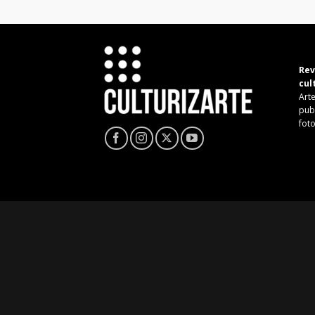
Rev
cul
Arte
pub
fot