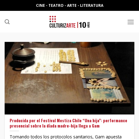
Skip
CINE - TEATRO - ARTE - LITERATURA
to
content
Producida por el Festival Mestiza Chile “Una hija”: performance
presencial sobre la díada madre-hija llega a Gam
Tomando todos los protocolos sanitarios, Gam apuesta