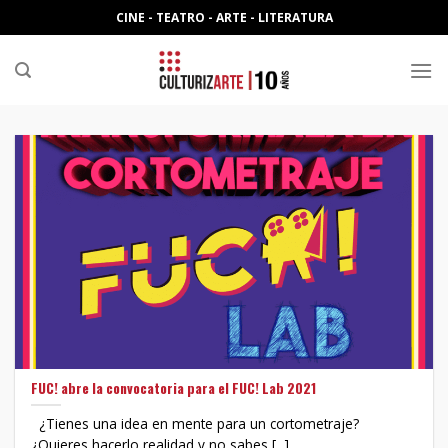
Skip
CINE - TEATRO - ARTE - LITERATURA
to
content
FUC! abre la convocatoria para el FUC! Lab 2021
¿Tienes una idea en mente para un cortometraje?
¿Quieres hacerlo realidad y no sabes [...]