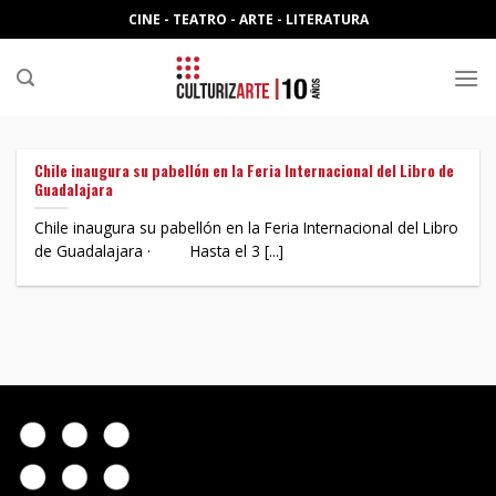
Skip
CINE - TEATRO - ARTE - LITERATURA
to
content
Chile inaugura su pabellón en la Feria Internacional del Libro de
Guadalajara
Chile inaugura su pabellón en la Feria Internacional del Libro
de Guadalajara · Hasta el 3 [...]