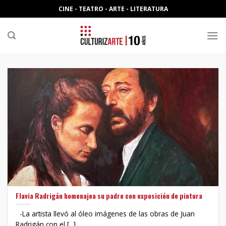
Skip
CINE - TEATRO - ARTE - LITERATURA
to
content
Flavia Radrigán homenajea su padre con exposición de pintura
-La artista llevó al óleo imágenes de las obras de Juan
Radrigán con el [...]