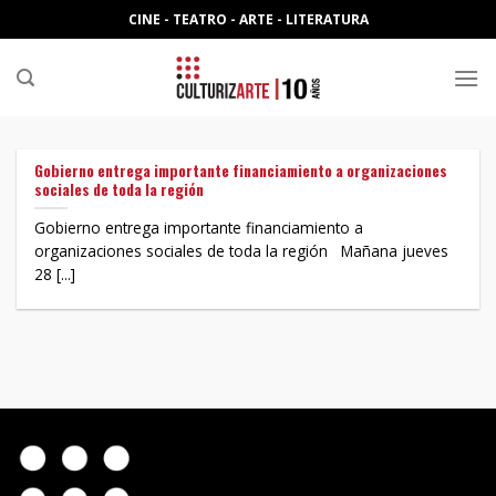
Skip
CINE - TEATRO - ARTE - LITERATURA
to
content
Gobierno entrega importante financiamiento a organizaciones
sociales de toda la región
Gobierno entrega importante financiamiento a
organizaciones sociales de toda la región Mañana jueves
28 [...]