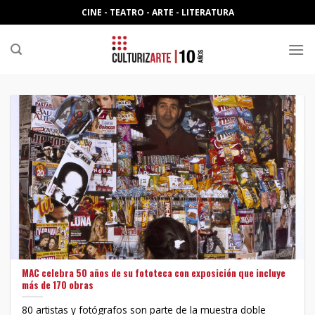
Skip
CINE - TEATRO - ARTE - LITERATURA
to
content
MAC celebra 50 años de su fototeca con exposición que incluye
más de 170 obras
80 artistas y fotógrafos son parte de la muestra doble