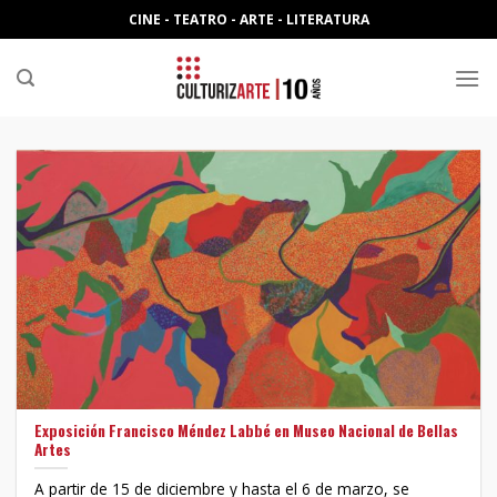
Skip
CINE - TEATRO - ARTE - LITERATURA
to
content
Exposición Francisco Méndez Labbé en Museo Nacional de Bellas
Artes
A partir de 15 de diciembre y hasta el 6 de marzo, se