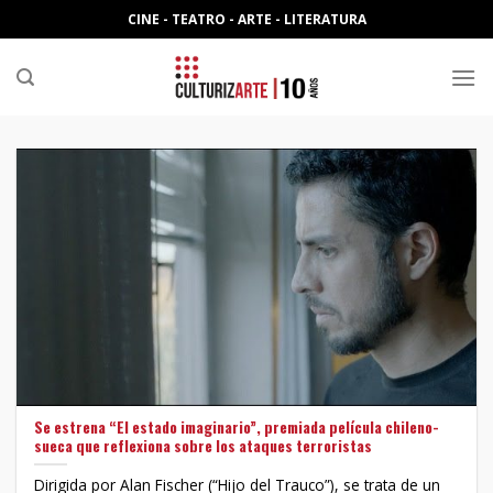
Skip
CINE - TEATRO - ARTE - LITERATURA
to
content
Se estrena “El estado imaginario”, premiada película chileno-
sueca que reflexiona sobre los ataques terroristas
Dirigida por Alan Fischer (“Hijo del Trauco”), se trata de un