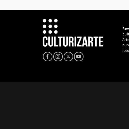
Rev
cul
Arte
pub
fot