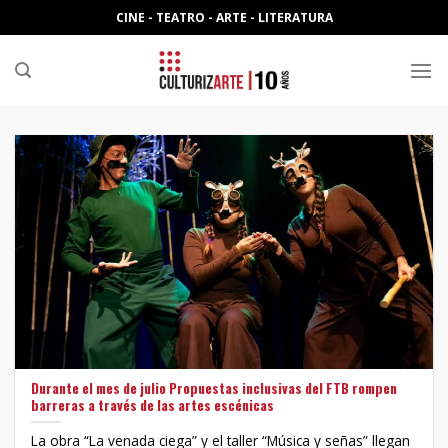
Skip
CINE - TEATRO - ARTE - LITERATURA
to
content
Durante el mes de julio Propuestas inclusivas del FTB rompen
barreras a través de las artes escénicas
La obra “La venada ciega” y el taller “Música y señas” llegan