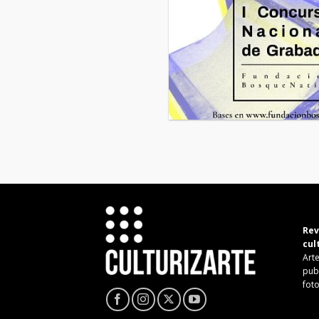
Rev
cul
Arte
pub
fot