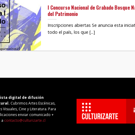
I Concurso Nacional de Grabado Bosque N
del Patrimonio
Inscripciones abiertas Se anuncia esta iniciat
todo el país, los que [...]
ista digital de difusión
tural.
Cubrimos Artes Escénicas,
s Visuales, Cine y Literatura. Para
licaciones enviar comunicado +
o a
contacto@culturizarte.cl