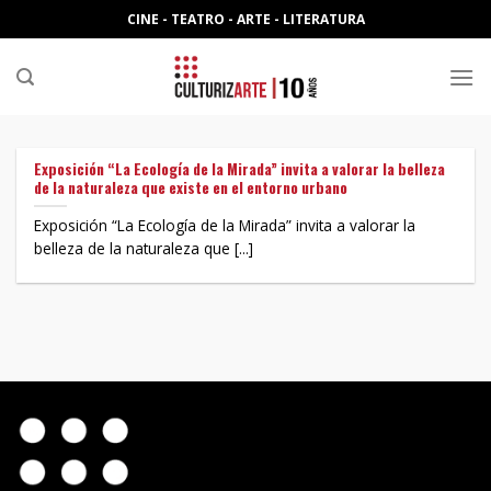
Skip
CINE - TEATRO - ARTE - LITERATURA
to
content
Exposición “La Ecología de la Mirada” invita a valorar la belleza
de la naturaleza que existe en el entorno urbano
Exposición “La Ecología de la Mirada” invita a valorar la
belleza de la naturaleza que [...]