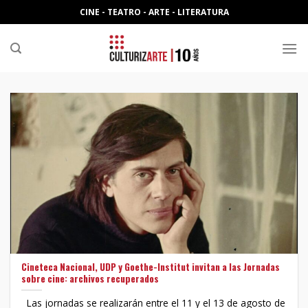
Skip
CINE - TEATRO - ARTE - LITERATURA
to
content
Cineteca Nacional, UDP y Goethe-Institut invitan a las Jornadas
sobre cine: archivos recuperados
Las jornadas se realizarán entre el 11 y el 13 de agosto de