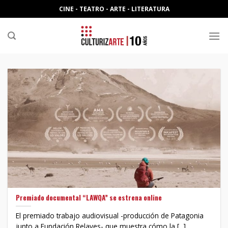
Skip
CINE - TEATRO - ARTE - LITERATURA
to
content
Premiado documental “LAWQA” se estrena online
El premiado trabajo audiovisual -producción de Patagonia
junto a Fundación Relaves- que muestra cómo la [...]