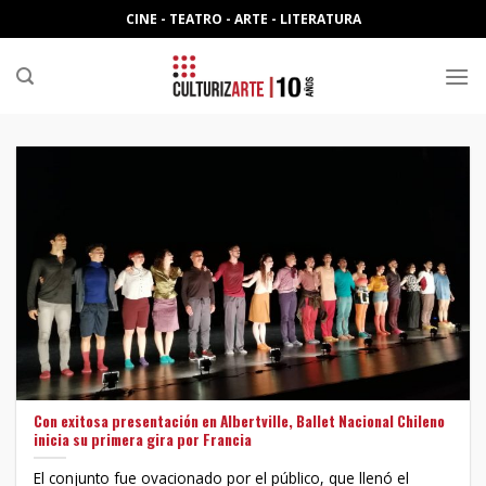
Skip
CINE - TEATRO - ARTE - LITERATURA
to
content
Con exitosa presentación en Albertville, Ballet Nacional Chileno
inicia su primera gira por Francia
El conjunto fue ovacionado por el público, que llenó el