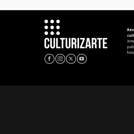
Rev
cul
Arte
pub
fot