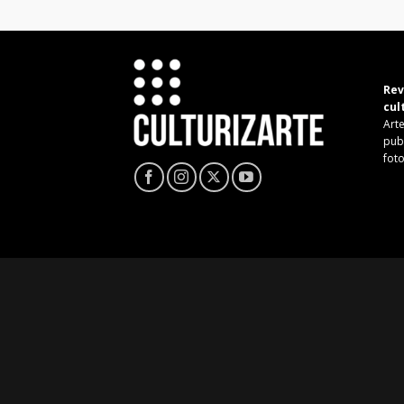
Rev
cul
Arte
pub
fot