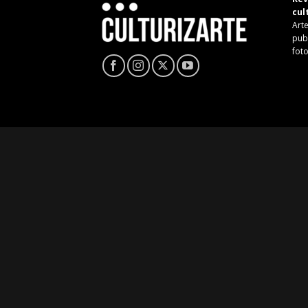
cul
Arte
pub
fot