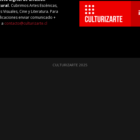
tural.
Cubrimos Artes Escénicas,
s Visuales, Cine y Literatura. Para
licaciones enviar comunicado +
o a
contacto@culturizarte.cl
CULTURIZARTE 2025