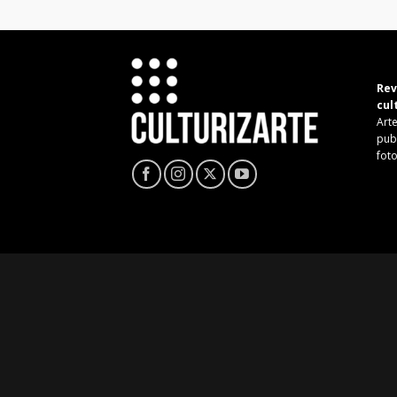
Rev
cul
Arte
pub
fot