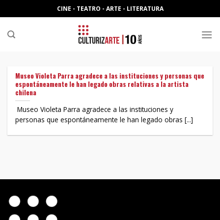
Skip
CINE - TEATRO - ARTE - LITERATURA
to
content
Museo Violeta Parra agradece a las instituciones y personas que
espontáneamente le han legado obras relativas a la artista
chilena
Museo Violeta Parra agradece a las instituciones y
personas que espontáneamente le han legado obras [...]