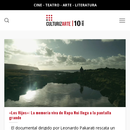
Skip
CINE - TEATRO - ARTE - LITERATURA
to
content
«Los Hijos»: La memoria viva de Rapa Nui llega a la pantalla
grande
El documental dirigido por Leonardo Pakarati rescata un