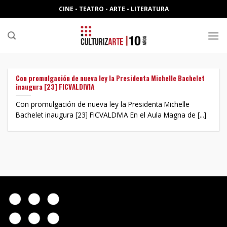
Skip
CINE - TEATRO - ARTE - LITERATURA
to
content
Con promulgación de nueva ley la Presidenta Michelle Bachelet
inaugura [23] FICVALDIVIA
Con promulgación de nueva ley la Presidenta Michelle
Bachelet inaugura [23] FICVALDIVIA En el Aula Magna de [...]