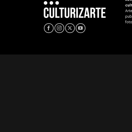
cul
Arte
pub
fot