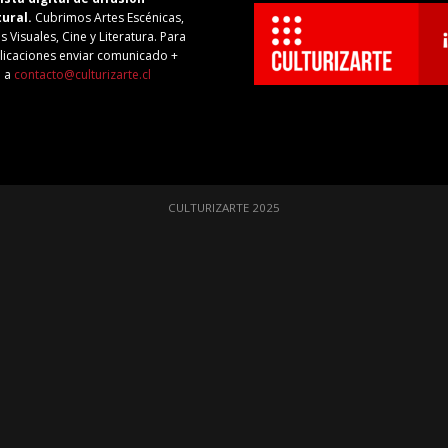
tural.
Cubrimos Artes Escénicas,
s Visuales, Cine y Literatura. Para
licaciones enviar comunicado +
o a
contacto@culturizarte.cl
CULTURIZARTE 2025