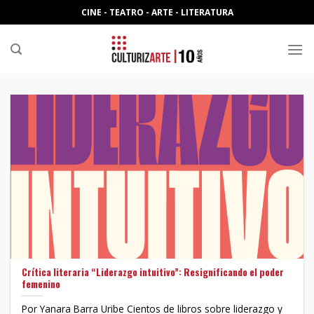
Skip
CINE - TEATRO - ARTE - LITERATURA
to
content
Crítica literaria “Liderazgo intuitivo”: Resignificando el poder
femenino
Por Yanara Barra Uribe Cientos de libros sobre liderazgo y