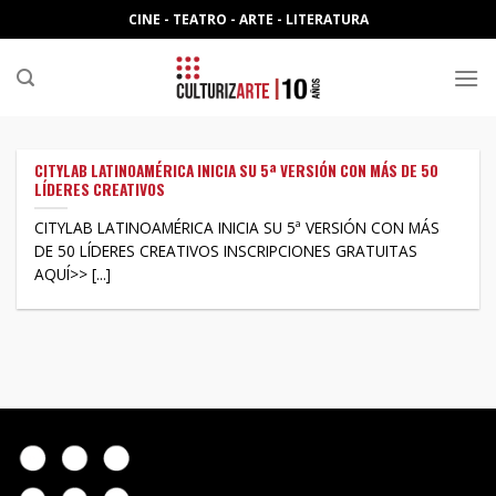
Skip
CINE - TEATRO - ARTE - LITERATURA
to
content
CITYLAB LATINOAMÉRICA INICIA SU 5ª VERSIÓN CON MÁS DE 50
LÍDERES CREATIVOS
CITYLAB LATINOAMÉRICA INICIA SU 5ª VERSIÓN CON MÁS
DE 50 LÍDERES CREATIVOS INSCRIPCIONES GRATUITAS
AQUÍ>> [...]