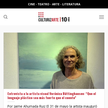
Skip
CINE - TEATRO - ARTE - LITERATURA
to
content
Entrevista a la artista visual Verónica Büttinghausen: “Que el
lenguaje plástico sea más fuerte que el cuento”
Por Jaime Ahumada Ruiz El 31 de mayo la artista inauguró